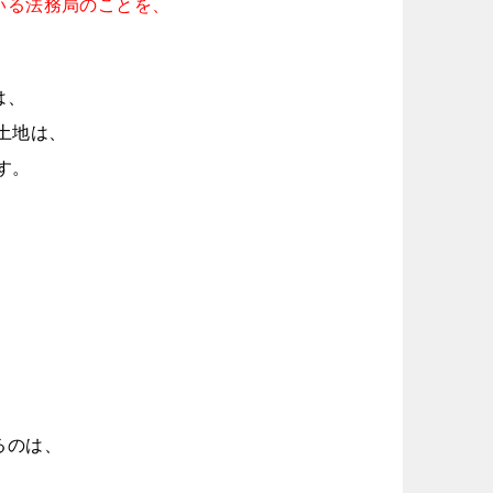
いる法務局のことを、
は、
土地は、
す。
、
。
、
るのは、