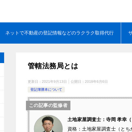
ネットで不動産の登記情報などのラクラク取得代行
管轄法務局とは
更新日：
2021年9月13日
公開日：
2018年6月6日
登記簿謄本について
この記事の監修者
土地家屋調査士：寺岡 孝幸（
資格：土地家屋調査士（とち