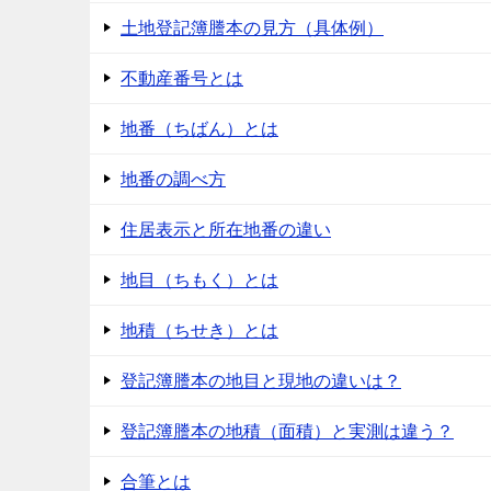
土地登記簿謄本の見方（具体例）
不動産番号とは
地番（ちばん）とは
地番の調べ方
住居表示と所在地番の違い
地目（ちもく）とは
地積（ちせき）とは
登記簿謄本の地目と現地の違いは？
登記簿謄本の地積（面積）と実測は違う？
合筆とは