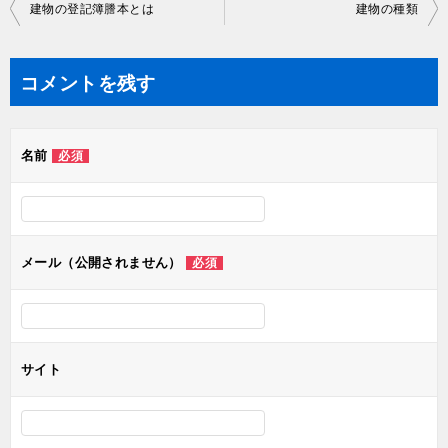
投
建物の登記簿謄本とは
建物の種類
稿
ナ
コメントを残す
ビ
ゲ
名前
必須
ー
シ
ョ
ン
メール（公開されません）
必須
サイト