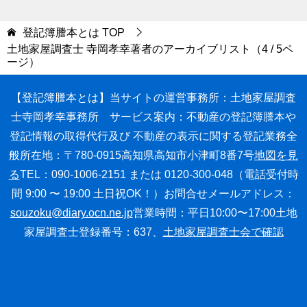
登記簿謄本とは
TOP
土地家屋調査士 寺岡孝幸著者のアーカイブリスト（4 / 5ペ
ージ）
【登記簿謄本とは】
当サイトの運営事務所：土地家屋調査
士寺岡孝幸事務所
サービス案内：不動産の登記簿謄本や
登記情報の取得代行
及び 不動産の表示に関する登記業務全
般
所在地：〒780-0915高知県高知市小津町8番7号
地図を見
る
TEL：090-1006-2151 または 0120-300-048
（電話受付時
間 9:00 〜 19:00 土日祝OK！）
お問合せメールアドレス：
souzoku@diary.ocn.ne.jp
営業時間：平日10:00〜17:00
土地
家屋調査士登録番号：637、
土地家屋調査士会で確認